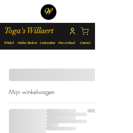
Toga's Willaert
Winkel
Online boeken
Cadeaubon
Ons verhaal
Contact
Mijn winkelwagen