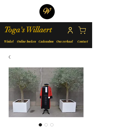
Toga's Willaert
Winkel
Online boeken
Cadeaubon
Ons verhaal
Contact